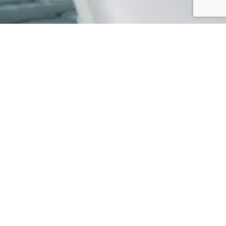
01
Bullfrog Spas
Les whirlpools Bullfrog Spas allient des matériaux haut de