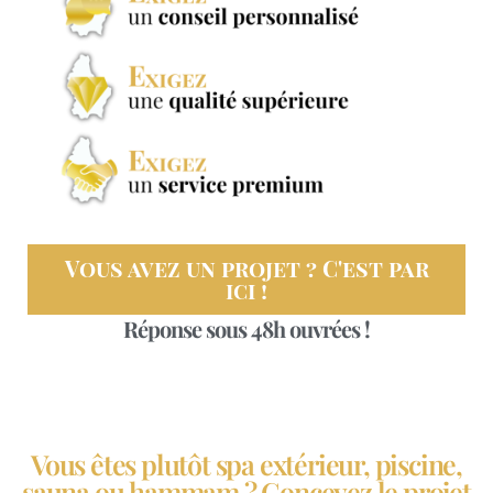
Vous avez un projet ? C'est par
ici !
Réponse sous 48h ouvrées !
Vous êtes plutôt spa extérieur, piscine,
sauna ou hammam ? Concevez le projet