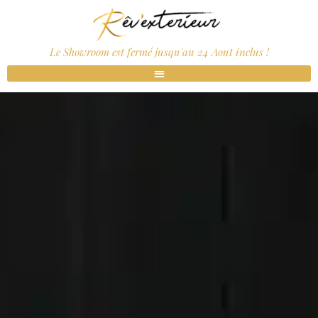
Le Showroom est fermé jusqu'au 24 Aout inclus !