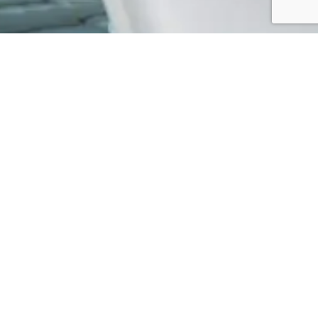
01
Bullfrog Spas
Les whirlpools Bullfrog Spas allient des matériaux haut de