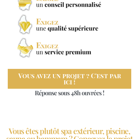
Vous avez un projet ? C'est par
ici !
Réponse sous 48h ouvrées !
Vous êtes plutôt spa extérieur, piscine,
sauna ou hammam ? Concevez le projet