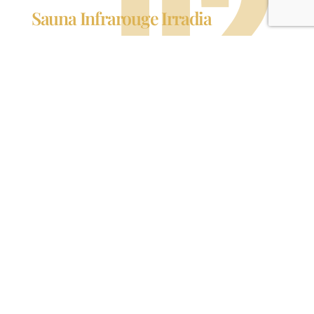
02
Sauna Infrarouge Irradia
Un sauna infrarouge spectaculaire à l’apparence
audacieuse où le corps est chauffé par la technologie
infrarouge et où vos yeux sont choyés par le design
contemporain.
Découvrir