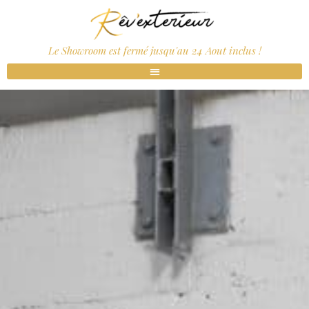
Le Showroom est fermé jusqu'au 24 Aout inclus !