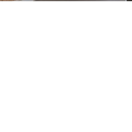
03
Sauna Saalbach
Les meilleures choses de la vie sont simples, et Saalbach
est appréciée pour son aspect simple et design.
A découvrir bientôt